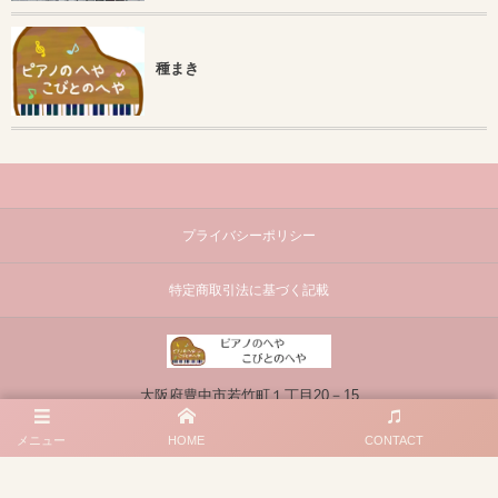
種まき
プライバシーポリシー
特定商取引法に基づく記載
大阪府豊中市若竹町１丁目20－15
090-8380-3704
メニュー
HOME
CONTACT
©
2025 - 2026
ピアノのへや・こびとのへや