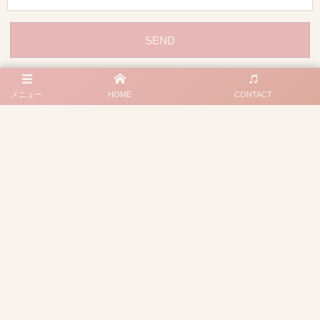
メニュー
HOME
CONTACT
プライバシーポリシー
特定商取引法に基づく記載
大阪府豊中市若竹町１丁目20－15
090-8380-3704
©
2025 - 2026
ピアノのへや・こびとのへや