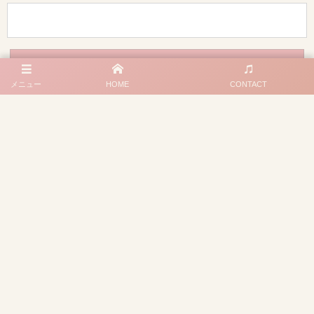
メニュー
HOME
CONTACT
プライバシーポリシー
特定商取引法に基づく記載
大阪府豊中市若竹町１丁目20－15
090-8380-3704